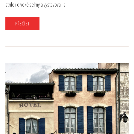
stříleli divoké šelmy a vystavovali si
PŘEČÍST