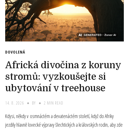
DOVOLENÁ
Africká divočina z koruny
stromů: vyzkoušejte si
ubytování v treehouse
14. 8. 2026
BY
2 MIN READ
Kdysi, někdy v osmnáctém a devatenáctém století, když do Afriky
jezdily hlavně lovecké výpravy šlechtických a královských rodin, aby zde