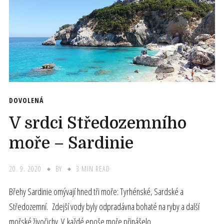
DOVOLENÁ
V srdci Středozemního
moře – Sardinie
20. 9. 2020
BY
3 MIN READ
Břehy Sardinie omývají hned tři moře: Tyrhénské, Sardské a
Středozemní. Zdejší vody byly odpradávna bohaté na ryby a další
mořské živočichy. V každé epoše moře přinášelo