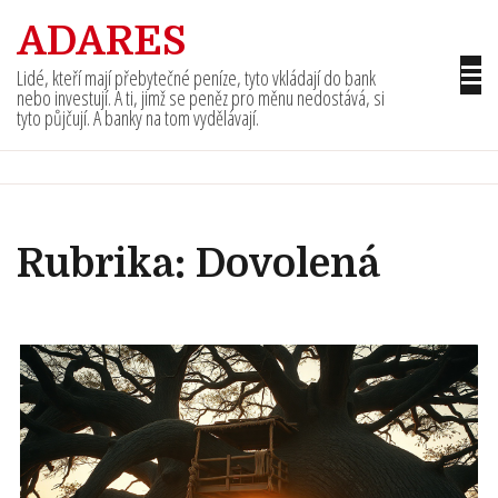
Skip
ADARES
to
content
Lidé, kteří mají přebytečné peníze, tyto vkládají do bank
nebo investují. A ti, jimž se peněz pro měnu nedostává, si
tyto půjčují. A banky na tom vydělávají.
Rubrika:
Dovolená