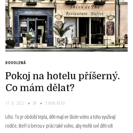
DOVOLENÁ
Pokoj na hotelu příšerný.
Co mám dělat?
17. 8. 2022
BY
3 MIN READ
Léto. To je období tepla, děti mají ve škole volno a toho využívají
rodiče, kteří si berou v práci také volno, aby mohli své děti vzít