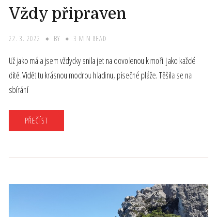
Vždy připraven
22. 3. 2022
BY
3 MIN READ
Už jako mála jsem vždycky snila jet na dovolenou k moři. Jako každé
dítě. Vidět tu krásnou modrou hladinu, písečné pláže. Těšila se na
sbírání
PŘEČÍST